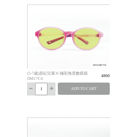
(5-7歲)原紀兒童3C極彩無度數眼鏡
4800
DM17C4
ADD TO CART