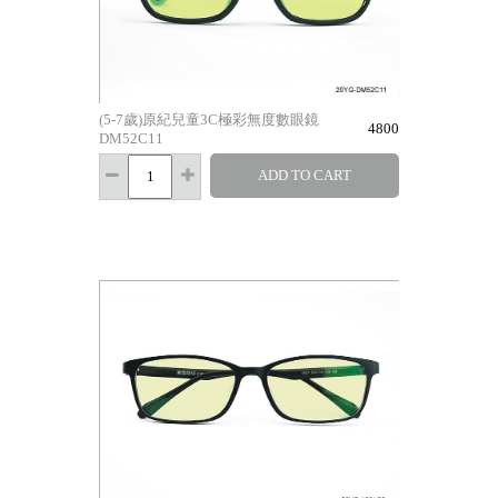
(5-7歲)原紀兒童3C極彩無度數眼鏡
4800
DM52C11
ADD TO CART