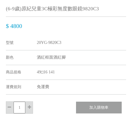
(6-9歲)原紀兒童3C極彩無度數眼鏡9820C3
$ 4800
型號
20YG-9820C3
顏色
酒紅框面酒紅腳
商品規格
49□16 141
運費規則
免運費
加入購物車