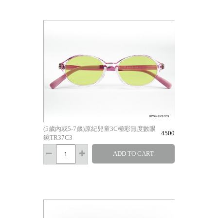
(5歲內或5-7歲)原紀兒童3C極彩無度數眼
4500
鏡TR37C3
ADD TO CART