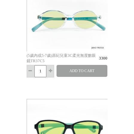
(5歲內或5-7歲)原紀兒童3C柔光無度數眼
3300
鏡TR37C5
ADD TO CART