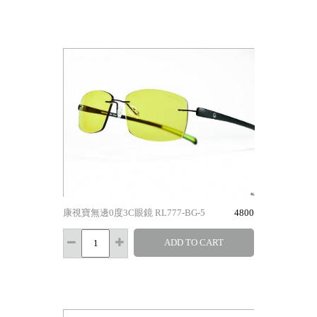
康視寶無邊0度3C眼鏡 RL777-BG-5
4800
ADD TO CART