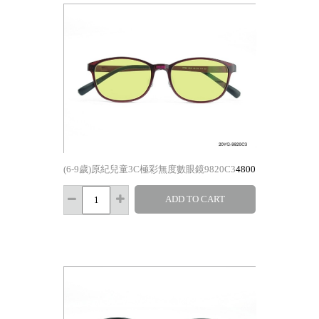
(6-9歲)原紀兒童3C極彩無度數眼鏡9820C3
4800
ADD TO CART