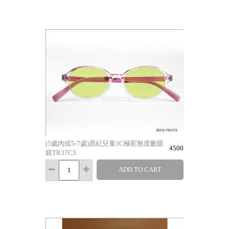
(5歲內或5-7歲)原紀兒童3C極彩無度數眼
4500
鏡TR37C3
ADD TO CART