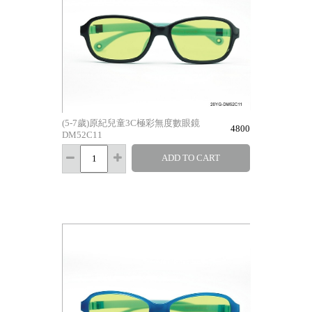
(5-7歲)原紀兒童3C極彩無度數眼鏡
4800
DM52C11
ADD TO CART