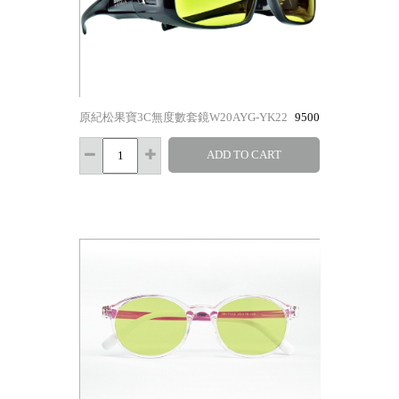
原紀松果寶3C無度數套鏡W20AYG-YK22
9500
ADD TO CART