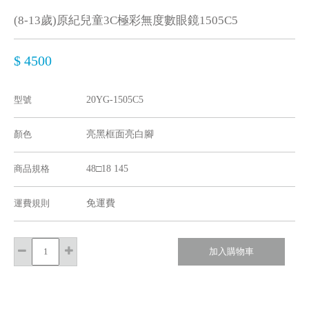
(8-13歲)原紀兒童3C極彩無度數眼鏡1505C5
$ 4500
型號
20YG-1505C5
顏色
亮黑框面亮白腳
商品規格
48□18 145
運費規則
免運費
加入購物車