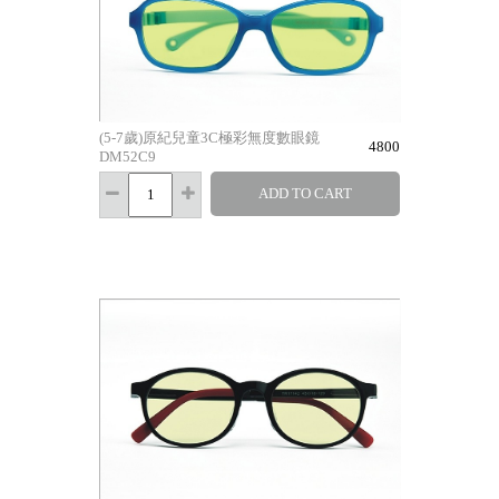
(5-7歲)原紀兒童3C極彩無度數眼鏡
4800
DM52C9
ADD TO CART