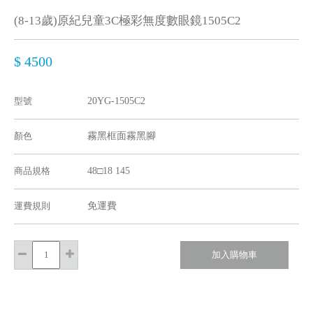
(8-13歲)原紀兒童3C極彩無度數眼鏡1505C2
$ 4500
型號
20YG-1505C2
顏色
霧黑框面霧黑腳
商品規格
48□18 145
運費規則
免運費
加入購物車