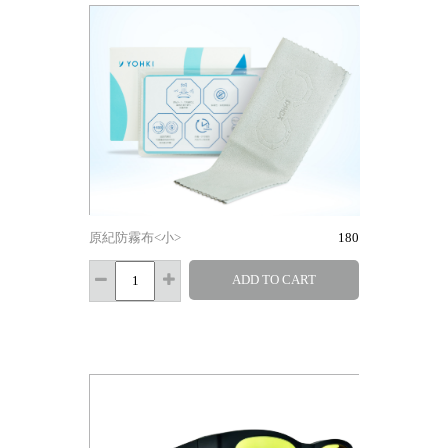
原紀防霧布<小>
180
ADD TO CART