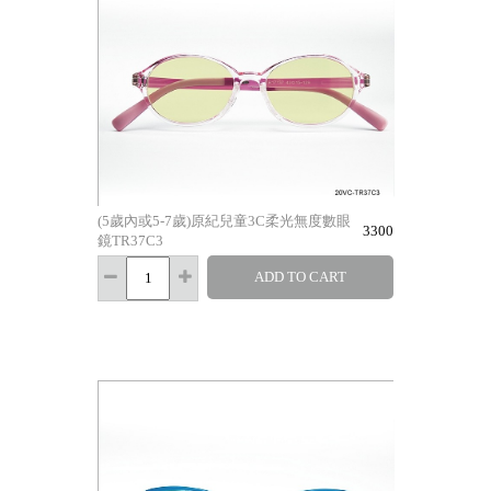
(5歲內或5-7歲)原紀兒童3C柔光無度數眼
3300
鏡TR37C3
ADD TO CART