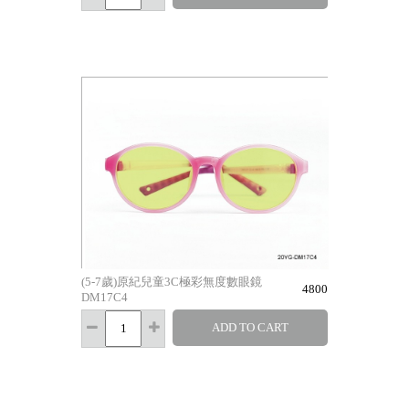
(5-7歲)原紀兒童3C極彩無度數眼鏡
4800
DM17C4
ADD TO CART